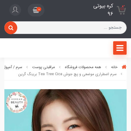
کره بیوتی
0
96
خانه
همه محصولات فروشگاه
مراقبتی پوست
سرم / آمپول / 
سرم اضطراری موضعی و پچ جوش Tea Tree Cica برینگ گرین