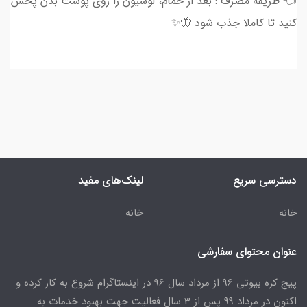
👈 طریقه مصرف : بعد از حمام، لوسیون را روی پوست بدن پخش
کنید تا کاملا جذب شود 🦋✨
دسترسی سریع
لینک‌های مفید
خانه
خانه
عنوان محتوای سفارشی
پیج کره بیوتی 96 از مرداد سال 96 در اینستاگرام شروع به کار کرده و
اکنون در مرداد 99 پس از 3 سال فعالیت جهت بهبود خدمات به