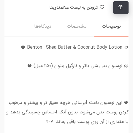
افزودن به لیست علاقمندی‌ها
توضیحات
مشخصات
دیدگاه‌ها
🌿 Benton : Shea Butter & Coconut Body Lotion 🥥
🌿 لوسیون بدن شی باتر و نارگیل بنتون (250 میل) 🥥
🥥 این لوسیون باعث آبرسانی هرچه عمیق تر و بیشتر و مرطوب
کردن پوست بدن می‌شود، بدون آنکه احساس چسبندگی بدهد و
یا مقداری از آن روی پوست باقی بماند 💧✨