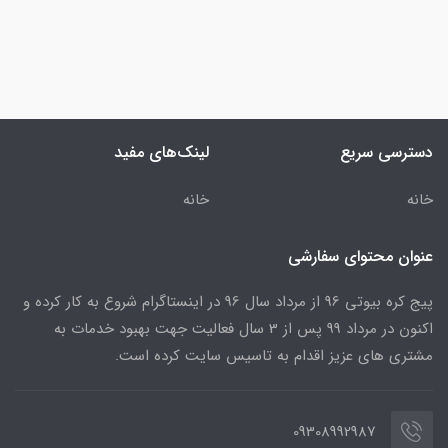
دسترسی سریع
لینک‌های مفید
خانه
خانه
عنوان محتوای سفارشی
پیج کره بیوتی 96 از مرداد سال 96 در اینستاگرام شروع به کار کرده و
اکنون در مرداد 99 پس از 3 سال فعالیت جهت بهبود خدمات به
مشتری های عزیز اقدام به تاسیس سایت کرده است.
09308992987