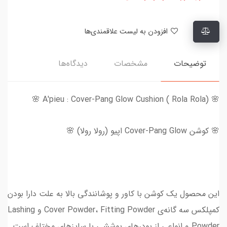
افزودن به لیست علاقمندی‌ها
توضیحات
مشخصات
دیدگاه‌ها
🌸 A'pieu : Cover-Pang Glow Cushion ( Rola Rola) 🌸
🌸 کوشن Cover-Pang Glow اپیو (رولا رولا) 🌸
این محصول یک کوشن با کاور و پوشانندگی بالا به علت دارا بودن
کمپلکس سه گانه‌ی Cover Powder، Fitting Powder و Lashing
Powder و انواعی از پودرهای پوششی با سایز‌های مختلف است