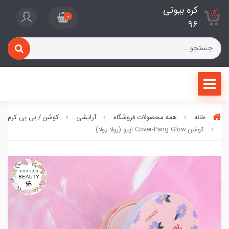
کره بیوتی
0
96
خانه
همه محصولات فروشگاه
آرایشی
کوشن / بی بی کرم / ف
کوشن Cover-Pang Glow اپیو (رولا رولا)