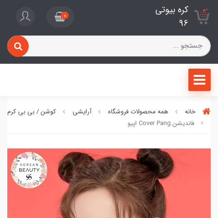
کره بیوتی
0
96
خانه
همه محصولات فروشگاه
آرایشی
کوشن / بی بی کرم / ف
فاندیشن Cover Pang اپیو