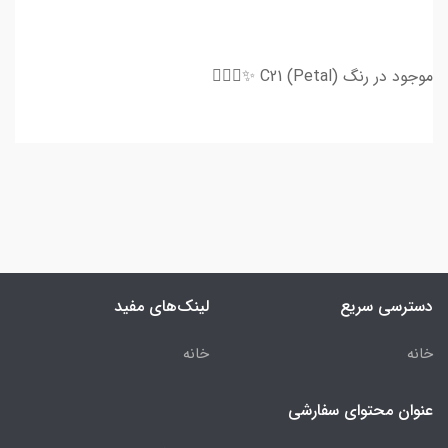
موجود در رنگ C21 (Petal) ✨💆🏻‍♀
دسترسی سریع
لینک‌های مفید
خانه
خانه
عنوان محتوای سفارشی