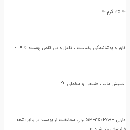
✨ 35 گرم ✨
کاور و پوشانندگی یکدست ، کامل و بی نقص پوست ✨👩🏻
فینیش مات ، طبیعی و مخملی 🦋
دارای ++SPF35/PA برای محافظت از پوست در برابر اشعه‌
فرابنفش خورشید ☀️