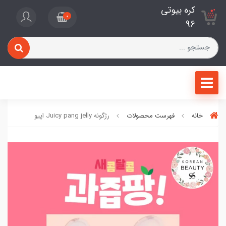
کره بیوتی
0
96
خانه
فهرست محصولات
رژگونه Juicy pang jelly اپیو