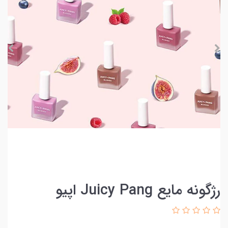
رژگونه مایع Juicy Pang اپیو