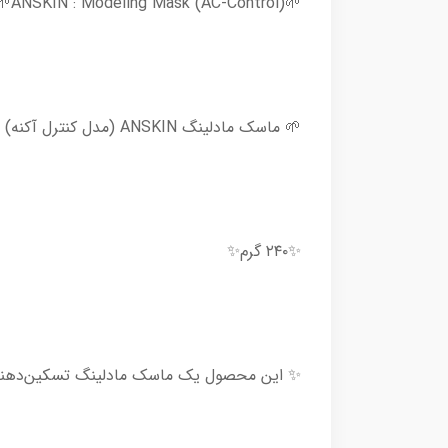
🌱ANSKIN : Modeling Mask (AC-Control)🌱
🌱 ماسک مادلینگ ANSKIN (مدل کنترل آکنه) 🌱
✨۲۴۰ گرم✨
✨ این محصول یک ماسک مادلینگ تسکین‌دهنده و کنترل‌کننده آکنه از برن