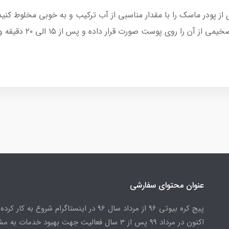
ه : حدود ۱ تا ۲ قاشق غذاخوری از پودر ماسک را با مقدار مناسبی از آب ترکیب و به خو
خیلی رقیق به دست بیای
عنوان محتوای سفارشی
پیج کره بیوتی 96 از مرداد سال 96 در اینستاگرام شروع به کار کرد
اکنون در مرداد 99 پس از 3 سال فعالیت جهت بهبود خدمات به