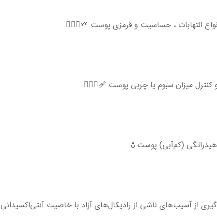
اع التهابات ، حساسیت‌ و قرمزی پوست 🌱💆🏻‍♀️
نترل میزان سبوم یا چربی پوست 🩹💆🏻‍♀️
هیدراتگی (کم‌آبی) پوست💧
ی از آسیب‌های ناشی از رادیکال‌های آزاد با خاصیت آنتی‌اکسیدانی