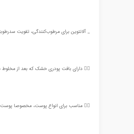
_ آلانتوین برای مرطوب‌کنندگی، تقویت سدرطو
👈🏻 دارای بافت پودری خشک که بعد از مخلوط ش
👈🏻 مناسب برای انواع پوست، مخصوصا پوس